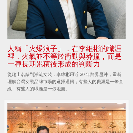
人稱「火爆浪子」，在李維彬的職涯
裡，火氣並不等於衝動與莽撞，而是
一種長期累積後形成的判斷力
從瑞士名錶到潮流女裝，李維彬用近 30 年跨界歷練，重新
理解台灣女裝品牌市場的選擇邏輯；有些人的職涯是一條直
線，有些人的職涯是一張地圖。