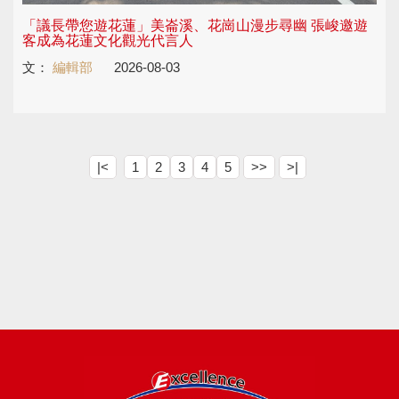
「議長帶您遊花蓮」美崙溪、花崗山漫步尋幽 張峻邀遊
客成為花蓮文化觀光代言人
文：
編輯部
2026-08-03
|<
1
2
3
4
5
>>
>|