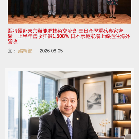
熙特爾赴東京辦能源技術交流會 臺日產學重磅專家齊
聚 上半年營收狂飆1,508% 日本示範案場上線挹注海外
營收
文：
編輯部
2026-08-05